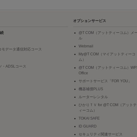
オプションサービス
続
@T COM（アットティーコム）メ
ル
Webmail
ドコモデータ通信対応コース
My@T COM（マイアットティーコ
ム）
ツ・ADSLコース
@T COM（アットティーコム）WP
Office
サポートサービス「FOR YOU」
機器補償PLUS
ルーターレンタル
ひかりＴＶ for @T COM（アットテ
ィーコム）
TOKAI SAFE
ID GUARD
セキュリティ関連サービス