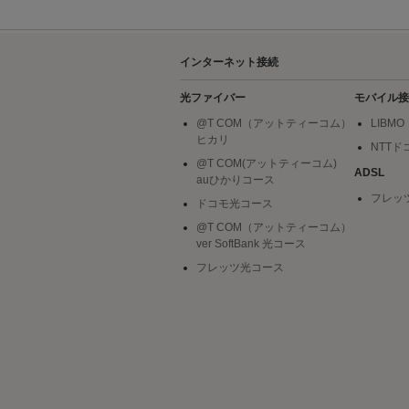
インターネット接続
光ファイバー
モバイル接
@T COM（アットティーコム）
LIBMO
ヒカリ
NTT
@T COM(アットティーコム)
ADSL
auひかりコース
フレッ
ドコモ光コース
@T COM（アットティーコム）
ver SoftBank 光コース
フレッツ光コース