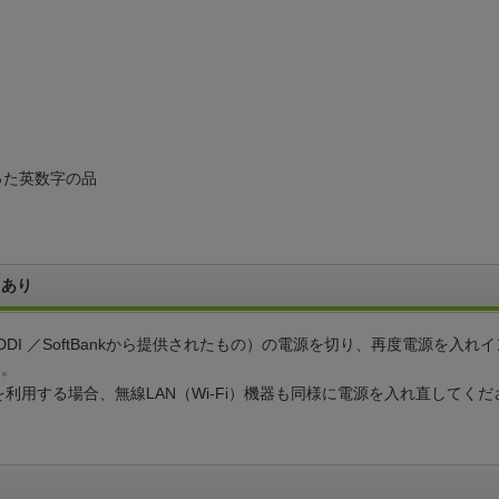
といった英数字の品
トあり
I ／SoftBankから提供されたもの）の電源を切り、再度電源を入れイ
い。
）を利用する場合、無線LAN（Wi-Fi）機器も同様に電源を入れ直してくだ