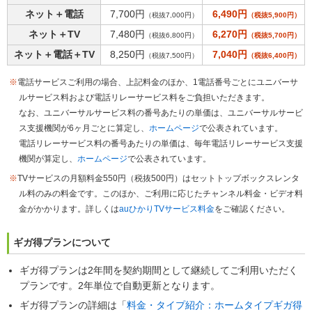
ネット＋電話
7,700円
6,490円
（税抜7,000円）
（税抜5,900円）
ネット＋TV
7,480円
6,270円
（税抜6,800円）
（税抜5,700円）
ネット＋電話＋TV
8,250円
7,040円
（税抜7,500円）
（税抜6,400円）
※
電話サービスご利用の場合、上記料金のほか、1電話番号ごとにユニバーサ
ルサービス料および電話リレーサービス料をご負担いただきます。
なお、ユニバーサルサービス料の番号あたりの単価は、ユニバーサルサービ
ス支援機関が6ヶ月ごとに算定し、
ホームページ
で公表されています。
電話リレーサービス料の番号あたりの単価は、毎年電話リレーサービス支援
機関が算定し、
ホームページ
で公表されています。
※
TVサービスの月額料金550円（税抜500円）はセットトップボックスレンタ
ル料のみの料金です。このほか、ご利用に応じたチャンネル料金・ビデオ料
金がかかります。詳しくは
auひかりTVサービス料金
をご確認ください。
ギガ得プランについて
ギガ得プランは2年間を契約期間として継続してご利用いただく
プランです。2年単位で自動更新となります。
ギガ得プランの詳細は「
料金・タイプ紹介：ホームタイプギガ得