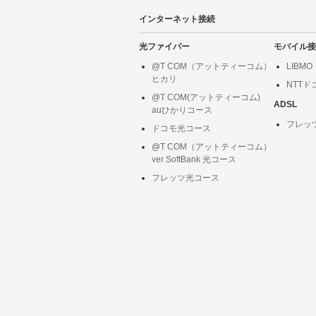
インターネット接続
光ファイバー
モバイル接
@T COM（アットティーコム）
LIBMO
ヒカリ
NTT
@T COM(アットティーコム)
ADSL
auひかりコース
フレッ
ドコモ光コース
@T COM（アットティーコム）
ver SoftBank 光コース
フレッツ光コース