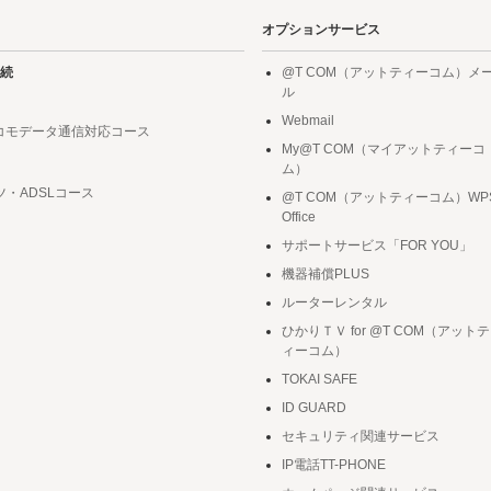
オプションサービス
続
@T COM（アットティーコム）メ
ル
Webmail
ドコモデータ通信対応コース
My@T COM（マイアットティーコ
ム）
ツ・ADSLコース
@T COM（アットティーコム）WP
Office
サポートサービス「FOR YOU」
機器補償PLUS
ルーターレンタル
ひかりＴＶ for @T COM（アットテ
ィーコム）
TOKAI SAFE
ID GUARD
セキュリティ関連サービス
IP電話TT-PHONE